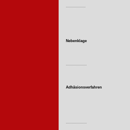
.................
Nebenklage
..................
Adhäsionsverfahren
..................