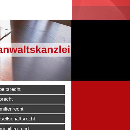
anwaltskanzlei
beitsrecht
brecht
milienrecht
sellschaftsrecht
mobilien- und 