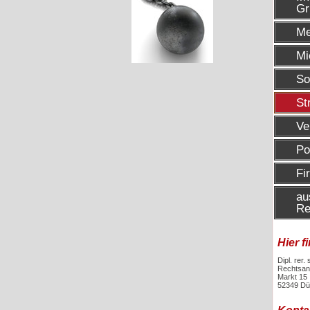
Gr
Me
Mi
So
St
Ve
Po
Fi
au
Re
Hier f
Dipl. rer.
Rechtsan
Markt 15
52349 Dü