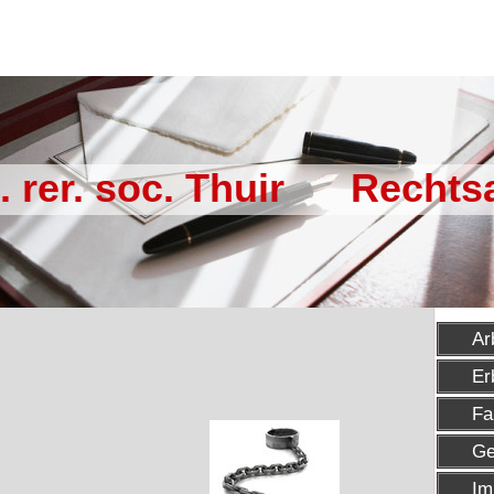
l. rer. soc. Thuir Rechts
Ar
Er
Fa
Ge
Im