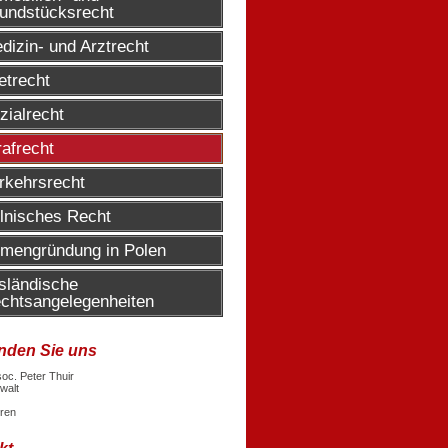
undstücksrecht
dizin- und Arztrecht
etrecht
zialrecht
rafrecht
rkehrsrecht
lnisches Recht
rmengründung in Polen
sländische 
chtsangelegenheiten
inden Sie uns
 soc. Peter Thuir
walt
ren